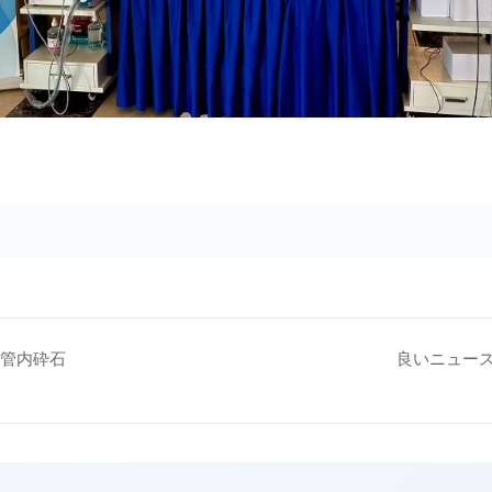
管内砕石
良いニュース!L