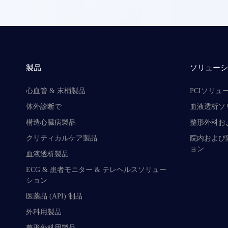
製品
ソリュー
心血管 & 末梢製品
PCIソリュ
体外診断で
血液透析ソ
構造心臓病製品
整形外科お
クリティカルケア製品
院内および
ョン
血液透析製品
ECG & 患者モニター & テレヘルスソリュー
ション
医薬品 (API) 制品
外科用製品
整形外科用製品