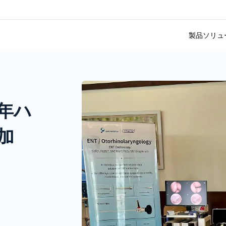
製品
ソリュ
5年ハ
加