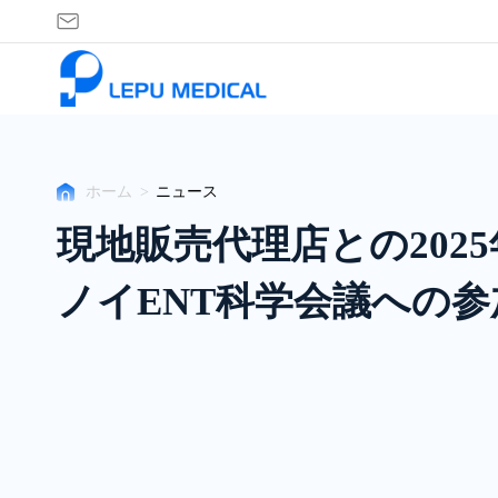
イ
ベ
ン
ト
セ
ン
タ
ホーム
>
ニュース
ー
現地販売代理店との202
ノイENT科学会議への参