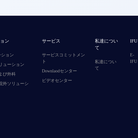
ション
サービス
私達につい
IFU
て
ーション
サービスコミットメン
E-
ト
IFU
私達につい
リューション
て
Downlaodセンター
よび外科
ビデオセンター
院外ソリューシ