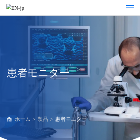
患
者
モ
ニ
タ
ー
患者モニター
ホーム
>
製品
>
患者モニター