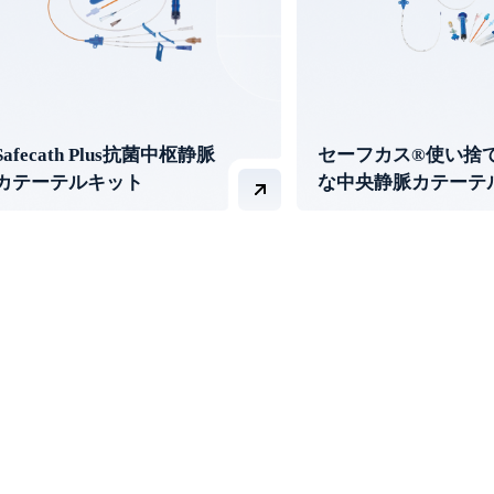
Safecath Plus抗菌中枢静脈
セーフカス®使い捨
カテーテルキット
な中央静脈カテーテ
ト