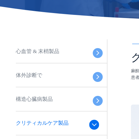
心血管 & 末梢製品
麻
体外診断で
患
構造心臓病製品
クリティカルケア製品