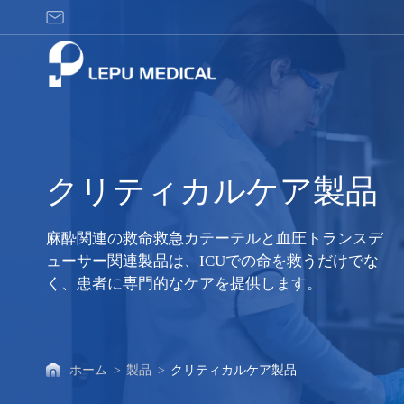
ク
リ
テ
ィ
カ
ル
ケ
ア
クリティカルケア製品
製
品
麻酔関連の救命救急カテーテルと血圧トランスデ
ューサー関連製品は、ICUでの命を救うだけでな
く、患者に専門的なケアを提供します。
ホーム
>
製品
>
クリティカルケア製品