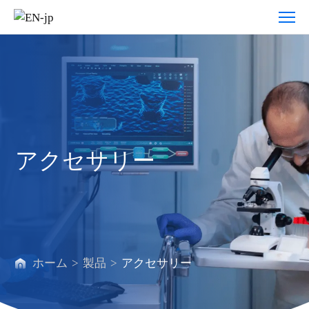
ア
ク
セ
サ
リ
ー
アクセサリー
ホーム
>
製品
>
アクセサリー