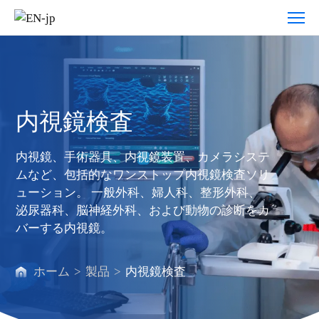
内
視
鏡
検
査
内視鏡検査
内視鏡、手術器具、内視鏡装置、カメラシステ
ムなど、包括的なワンストップ内視鏡検査ソリ
ューション。 一般外科、婦人科、整形外科、
泌尿器科、脳神経外科、および動物の診断をカ
バーする内視鏡。
ホーム
>
製品
>
内視鏡検査