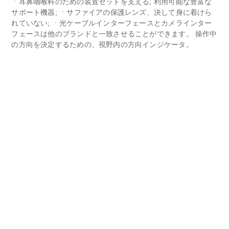
ㆍ耳鼻咽喉科のための装置セットを支える; 利用可能な豊富な
サポート機器; ㆍサファイアの保護レンズ、決して身に着けら
れていない; ㆍ光ケーブルインターフェースとカメラインター
フェースは他のブランドと一致させることができます。 操作中
の方向を決定するための、視野内の方向インジケータ。