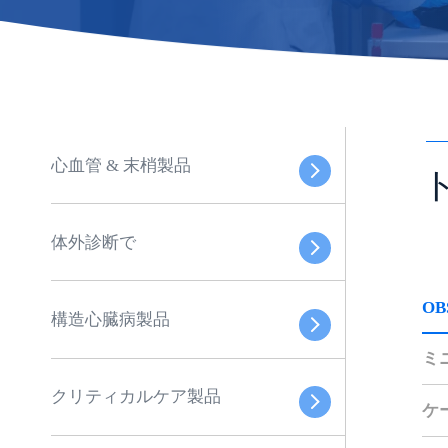
心血管 & 末梢製品
体外診断で
OB
構造心臓病製品
ミ
クリティカルケア製品
ケ