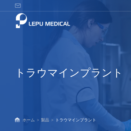
ト
ラ
ウ
マ
イ
ン
プ
ラ
ン
ト
トラウマインプラント
ホーム
>
製品
>
トラウマインプラント