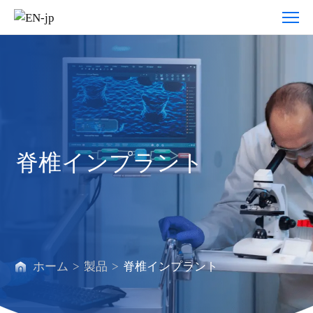
脊
椎
イ
ン
プ
ラ
ン
脊椎インプラント
ト
ホーム
>
製品
>
脊椎インプラント