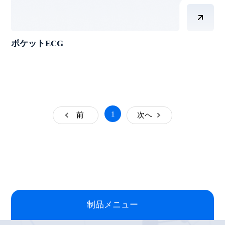
ポケットECG
1
前
次へ
制品メニュー